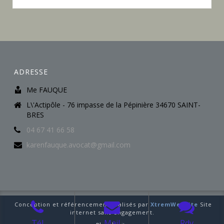
ADRESSE
Me FAUQUE
L\'Actipôle - 76 impasse de la Pépinière 34670 SAINT-
BRES
04 67 41 66 58
karenfauque.avocat@gmail.com
Conception et référencement réalisés par
XtremWebSite
Site
internet sans engagement.
Tél
Mail
Rdv